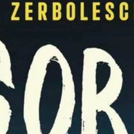
„Aber manchmal … Manchmal geht’s einem 
jetzt gerade, ist manchmal, jetzt gerade is
Ach, „Gorbach“. Ein Roman, so einladend 
drei Uhr morgens. Hank Zerbolesch nimmt 
Lebensgefühl von „Hier war mal Hoffnung,
atmet. Es stinkt nach Pisse, Armut und zer
lebt, hat entweder keinen Ausweg oder ei
menschliches Elend.
Zerbolesch schreibt über Gewalt, Trostlosi
Sprache, die so nackt ist, dass sie fast scho
erinnert an einen Wodka-Rausch – man sc
verliert kurz den Faden, rappelt sich wied
man hier gelandet ist. Dass die Charakter
und Aggression oszillieren, überrascht we
wird von ihm geformt. Und Gorbach formt