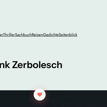
an
Thriller
Sachbuch
Reisen
Gedichte
Seitenblick
nk Zerbolesch