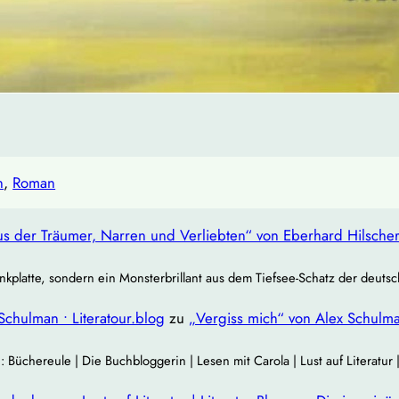
n
, 
Roman
s der Träumer, Narren und Verliebten“ von Eberhard Hilsche
nkplatte, sondern ein Monsterbrillant aus dem Tiefsee‐Schatz der deuts
Schulman • Literatour.blog
zu
„Vergiss mich“ von Alex Schulm
chereule | Die Buchbloggerin | Lesen mit Carola | Lust auf Literatur