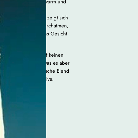
e Lamettaweihnacht, warm und
he. Ein Moment des
 der Axt kommt. Hier zeigt sich
ässt den Leser kurz durchatmen,
e Kälte seiner Welt ins Gesicht
. Ein angenehmes? Auf keinen
m Leser einiges ab – was es aber
er Reise ins literarische Elend
ngslosigkeit ist inklusive.