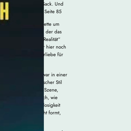
so richtig auf den Sack. Und
t definitiv manchmal.“ Seite 85
wie eine Bahnhofstoilette um
uns mit in einen Ort, der das
 aber dann kam die Realität“
platzten Träumen. Wer hier noch
ne beängstigende Vorliebe für
gkeit und Suff, und zwar in einer
n friert. Sein episodischer Stil
hwankt von Szene zu Szene,
er auf und wundert sich, wie
e zwischen Hoffnungslosigkeit
nig: Wer den Ort nicht formt,
 gnadenlos.