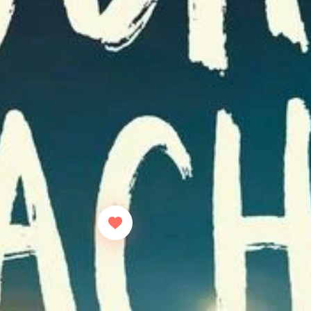
Aber dann – ein Hoffnungsschimmer! Ein
heimelig wie eine abgelaufene Wärmflasc
Wohlgefühls, bevor die Realität wieder mit
die wahre Meisterschaft Zerboleschs: Er l
nur um ihm dann mit aller Wucht die bitter
zu schlagen.
Ist „Gorbach“ ein gutes Buch? Sicherlich
Fall. Es ist brutal, düster und verlangt de
umso lesenswerter macht. Wer sich nach ein
sehnt, bitte einsteigen. Ticket in die Hoffnu