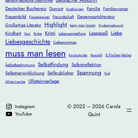
deutsch-deutsche Geschichte
Deutscher Buchpreis
Dumont
Familie
Familienroman
Erzählungen
Frauenbild
Gegenwartsliteratur
Freundschaft
Frauenpower
Highlight
Großartige Literatur
kann man lassen
Kindesmissbrauch
Krimi
Lesespaß
Liebe
Kindheit
Krieg
Lebenseinstellung
Kiwi
Liebesgeschichte
Liebesroman
muss man lesen
S.Fischer-Verlag
Rowohlt
Psychothriller
Selbstfindung
Selbstreflektion
Selbstbestimmung
Spannung
Selbstverwirklichung
Selfpublisher
Tod
Ullsteinverlage
Ullsteinverlag
©️ 2022 – 2026 Carola
Instagram
YouTube
Quint