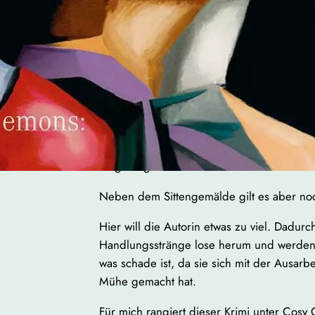
Herausragend beschreibt sie die Dissonan
Berlin mit seinem Glämmer und denen, die
Bettlern, Huren, Kriegsversehrten in den 
„Pass ma uff, Keule, aus dich wird nie wat“
Auch das Erstarken der Nationalsozialis
Präsenz auf Berlins Straßen, die Gewalt de
richtet was nicht ins arische Weltbild pass
eingefangen.
Neben dem Sittengemälde gilt es aber no
Hier will die Autorin etwas zu viel. Dadu
Handlungsstränge lose herum und werden d
was schade ist, da sie sich mit der Ausarbe
Mühe gemacht hat.
Für mich rangiert dieser Krimi unter Cosy 