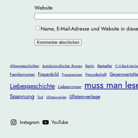
Website
Name, E-Mail-Adresse und Website in dies
Alltagsgeschichten
Autobiografischer Roman
Berlin
Bestseller
C.H.Beck-Verla
Frauenbild
Gegenwartslite
Familienroman
Freundschaft
Frauenpower
muss man les
Liebesgeschichte
Liebesroman
Spannung
Ullsteinverlage
Tod
Ullsteinverlag
Instagram
YouTube