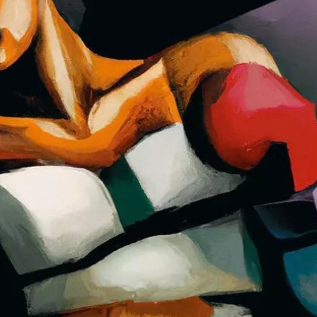
Zeitung schreiben, doch Berlins Straßen sin
Journalistischen.
So landet sie beim Boulevard und durch e
wechselt sie von der Kultur zum Mord.
Da sie als dunkelhäutige Quotenfrau kaum
hat, muss sie annehmen und sich mit dem 
Prostituierten beschäftigen.
Der Mörder hat sich den Londoner Rippe
genau wie dieser sucht er die ärmsten Vier
sich an den Schutzlosesten, die nur noch 
können.
Die Autorin Callis zeichnet ein unglaublich 
damaligen Berlin.
Der harte Berliner Dialekt verdichtet die