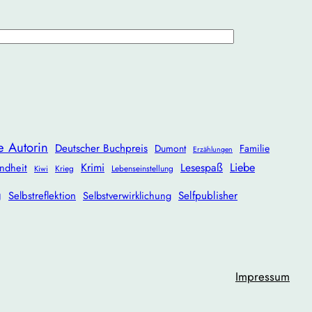
e Autorin
Deutscher Buchpreis
Dumont
Familie
Erzählungen
Krimi
Lesespaß
Liebe
ndheit
Krieg
Lebenseinstellung
Kiwi
g
Selbstreflektion
Selbstverwirklichung
Selfpublisher
Impressum