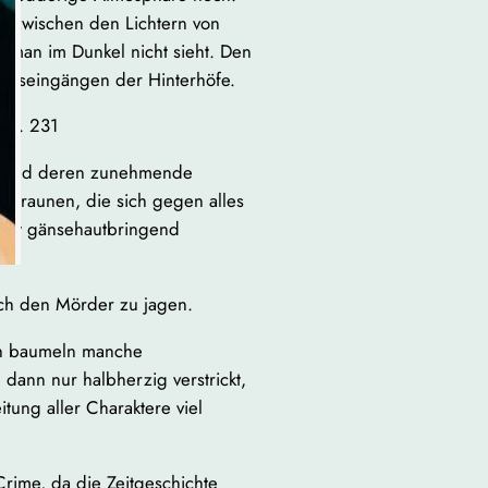
z zwischen den Lichtern von
 man im Dunkel nicht sieht. Den
Hauseingängen der Hinterhöfe.
! S. 231
ten und deren zunehmende
r Braunen, die sich gegen alles
t, ist gänsehautbringend
ch den Mörder zu jagen.
rch baumeln manche
ann nur halbherzig verstrickt,
itung aller Charaktere viel
Crime, da die Zeitgeschichte