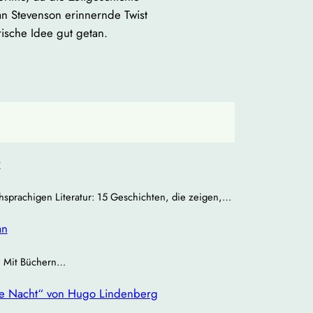
an Stevenson erinnernde Twist
frische Idee gut getan.
r
chsprachigen Literatur: 15 Geschichten, die zeigen,…
an
 | Mit Büchern…
re Nacht“ von Hugo Lindenberg