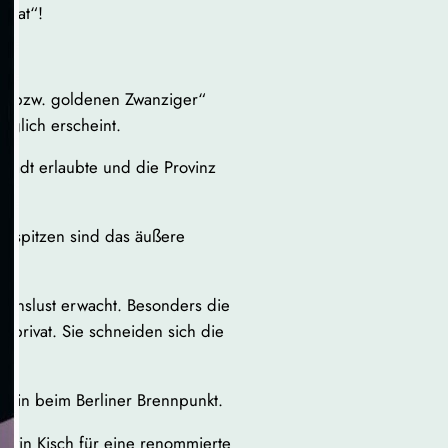
e wat“!
en bzw. goldenen Zwanziger“
möglich erscheint.
e Stadt erlaubte und die Provinz
enspitzen sind das äußere
benslust erwacht. Besonders die
ie privat. Sie schneiden sich die
eurin beim Berliner Brennpunkt.
 Erwin Kisch für eine renommierte