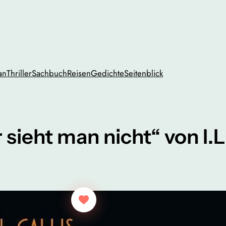
an
Thriller
Sachbuch
Reisen
Gedichte
Seitenblick
ieht man nicht“ von I.L.