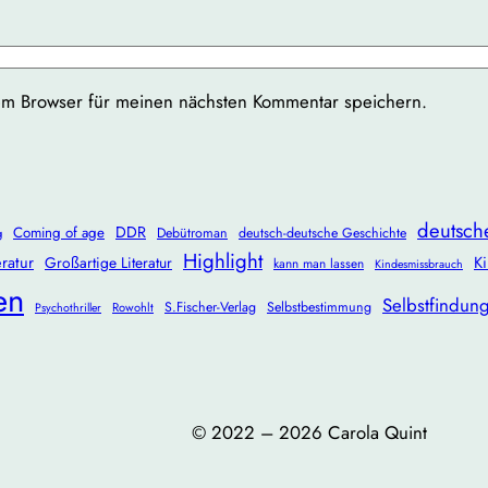
em Browser für meinen nächsten Kommentar speichern.
deutsch
DDR
Coming of age
Debütroman
deutsch-deutsche Geschichte
g
Highlight
ratur
Ki
Großartige Literatur
kann man lassen
Kindesmissbrauch
en
Selbstfindun
S.Fischer-Verlag
Selbstbestimmung
Rowohlt
Psychothriller
©️ 2022 – 2026 Carola Quint