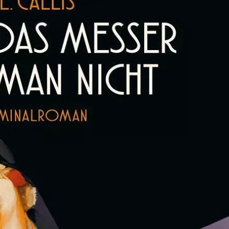
„Pass ma uff, Keule, aus dich wird ni
Seite 231
Die Roaring Twenties oder auch „die wild
machen Berlin zu einer Stadt in der alles 
„Touristen erlebten alles in Berlin, was di
verbot.“ Seite 104
Federboas, Charlestonkleider und Zigarett
Zeichen dieser Zeit.
Der Krieg scheint überwunden und die Le
Frauen erstarken in dieser Zeit beruflich w
Haare kurz und genießen das Leben.
Eine von ihnen ist Anaïs Maar Kulturredakt
Eigentlich wollte sie wie ihr Vorbild Egon