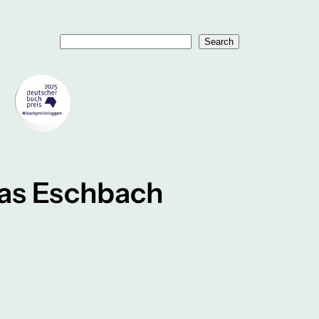
Suchen
Search
eas Eschbach