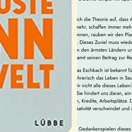
gesamten Welt.
Mutig stellt Leunich die Theorie auf, dass
arbeiten immer mehr, schaffen immer mehr,
um das tun zu können, rauben wir den Pl
von allem zu viel. Dieses Zuviel muss wie
auf Müllbergen in den ärmsten Ländern uns
faul und leistet damit seinen Beitrag zur R
Der Autor Andreas Eschbach ist bekannt f
Er schildert verführerisch das Leben in S
Warum wählen wir nicht alle dieses Leben
Bequemlichkeit. Sie hindert uns daran, e
treibt uns in Ehen, Kredite, Arbeitsplätze
Stillstand, die Kreativität verschwindet u
unglücklich.
Es ist schön, den Gedankenspielen dieses 