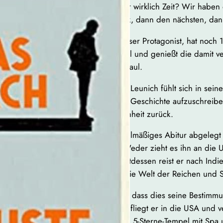
„Haben wir wirklich Zeit? Wir habe
Augenblick, dann den nächsten, dan
Jens Leunich, unser Protagonist, hat noch 1
einem Luxushotel und genießt die damit 
Er ist reich und faul.
Der Ich-Erzähler Leunich fühlt sich in sei
bemüßigt, seine Geschichte aufzuschreiben
seine Vergangenheit zurück.
Jens hat ein mittelmäßiges Abitur abgelegt
anfangen soll. Weder zieht es ihn an die 
oder Arbeit. Stattdessen reist er nach Ind
Zufall betritt er die Welt der Reichen und
Sofort weiß Jens, dass dies seine Bestimmu
noch ohne Plan, fliegt er in die USA und v
Kleingeld für die 5-Sterne-Tempel mit Spa