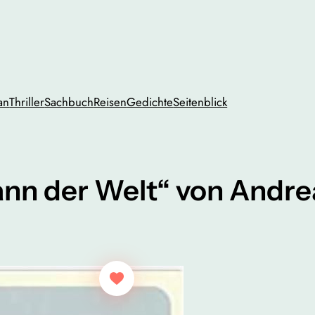
an
Thriller
Sachbuch
Reisen
Gedichte
Seitenblick
ann der Welt“ von Andr