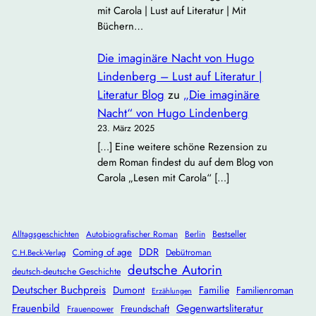
mit Carola | Lust auf Literatur | Mit
Büchern…
Die imaginäre Nacht von Hugo
Lindenberg – Lust auf Literatur |
Literatur Blog
zu
„Die imaginäre
Nacht“ von Hugo Lindenberg
23. März 2025
[…] Eine weitere schöne Rezension zu
dem Roman findest du auf dem Blog von
Carola „Lesen mit Carola“ […]
Alltagsgeschichten
Autobiografischer Roman
Berlin
Bestseller
DDR
Coming of age
Debütroman
C.H.Beck-Verlag
deutsche Autorin
deutsch-deutsche Geschichte
Deutscher Buchpreis
Dumont
Familie
Familienroman
Erzählungen
Frauenbild
Gegenwartsliteratur
Freundschaft
Frauenpower