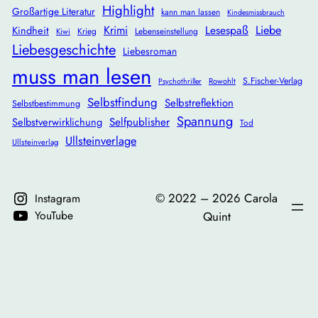
Highlight
Großartige Literatur
kann man lassen
Kindesmissbrauch
Krimi
Lesespaß
Liebe
Kindheit
Krieg
Lebenseinstellung
Kiwi
Liebesgeschichte
Liebesroman
muss man lesen
S.Fischer-Verlag
Rowohlt
Psychothriller
Selbstfindung
Selbstreflektion
Selbstbestimmung
Spannung
Selbstverwirklichung
Selfpublisher
Tod
Ullsteinverlage
Ullsteinverlag
©️ 2022 – 2026 Carola
Instagram
YouTube
Quint