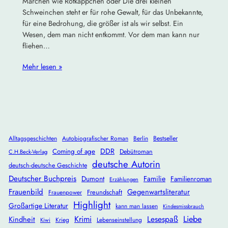
Märchen wie Rotkäppchen oder Die drei kleinen
Schweinchen steht er für rohe Gewalt, für das Unbekannte,
für eine Bedrohung, die größer ist als wir selbst. Ein
Wesen, dem man nicht entkommt. Vor dem man kann nur
fliehen…
Mehr lesen »
Alltagsgeschichten
Autobiografischer Roman
Berlin
Bestseller
DDR
Coming of age
Debütroman
C.H.Beck-Verlag
deutsche Autorin
deutsch-deutsche Geschichte
Deutscher Buchpreis
Dumont
Familie
Familienroman
Erzählungen
Frauenbild
Gegenwartsliteratur
Freundschaft
Frauenpower
Highlight
Großartige Literatur
kann man lassen
Kindesmissbrauch
Krimi
Lesespaß
Liebe
Kindheit
Krieg
Lebenseinstellung
Kiwi