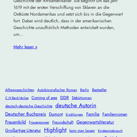
Geschichte der Afroamerikaner. Sie beginnt um das Jahr
1619 mit der ersten Verschiffung von Sklaven an die
Ostküste Nordamerikas und setzt sich bis in die Gegenwart
fort. Dabei wird deutlich, dass in der amerikanischen
Geschichte unaufhörlich Methoden entwickelt wurden,
um…
Mehr lesen »
Alltagsgeschichten
Autobiografischer Roman
Berlin
Bestseller
DDR
Coming of age
Debütroman
C.H.Beck-Verlag
deutsche Autorin
deutsch-deutsche Geschichte
Deutscher Buchpreis
Dumont
Familie
Familienroman
Erzählungen
Frauenbild
Gegenwartsliteratur
Freundschaft
Frauenpower
Highlight
Großartige Literatur
kann man lassen
Kindesmissbrauch