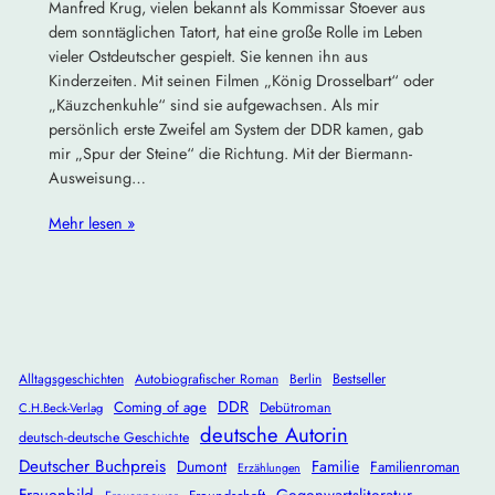
Manfred Krug, vielen bekannt als Kommissar Stoever aus
dem sonntäglichen Tatort, hat eine große Rolle im Leben
vieler Ostdeutscher gespielt. Sie kennen ihn aus
Kinderzeiten. Mit seinen Filmen „König Drosselbart“ oder
„Käuzchenkuhle“ sind sie aufgewachsen. Als mir
persönlich erste Zweifel am System der DDR kamen, gab
mir „Spur der Steine“ die Richtung. Mit der Biermann-
Ausweisung…
Mehr lesen »
Alltagsgeschichten
Autobiografischer Roman
Berlin
Bestseller
DDR
Coming of age
Debütroman
C.H.Beck-Verlag
deutsche Autorin
deutsch-deutsche Geschichte
Deutscher Buchpreis
Dumont
Familie
Familienroman
Erzählungen
Frauenbild
Gegenwartsliteratur