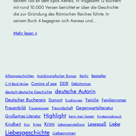
seinem Tod an dem Epos Aeneis. In insgesamt 12 Büchern
mit rund 10.000 Versen berichtet er über die Geschichte
die zur Gründung des Römischen Reiches führte. In
seinem Buch 4 begegnen sich Aeneas und…
Mehr lesen »
Alltagsgeschichten
Autobiografischer Roman
Berlin
Bestseller
DDR
Coming of age
Debütroman
C.H.Beck-Verlag
deutsche Autorin
deutsch-deutsche Geschichte
Deutscher Buchpreis
Dumont
Familie
Familienroman
Erzählungen
Frauenbild
Gegenwartsliteratur
Freundschaft
Frauenpower
Highlight
Großartige Literatur
kann man lassen
Kindesmissbrauch
Krimi
Lesespaß
Liebe
Kindheit
Krieg
Lebenseinstellung
Kiwi
Liebesgeschichte
Liebesroman