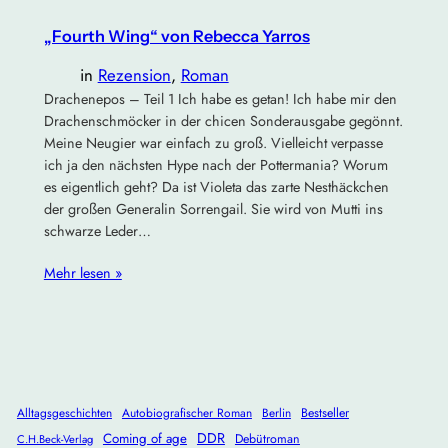
„Fourth Wing“ von Rebecca Yarros
in
Rezension
, 
Roman
Drachenepos – Teil 1 Ich habe es getan! Ich habe mir den
Drachenschmöcker in der chicen Sonderausgabe gegönnt.
Meine Neugier war einfach zu groß. Vielleicht verpasse
ich ja den nächsten Hype nach der Pottermania? Worum
es eigentlich geht? Da ist Violeta das zarte Nesthäckchen
der großen Generalin Sorrengail. Sie wird von Mutti ins
schwarze Leder…
Mehr lesen »
Alltagsgeschichten
Autobiografischer Roman
Berlin
Bestseller
DDR
Coming of age
Debütroman
C.H.Beck-Verlag