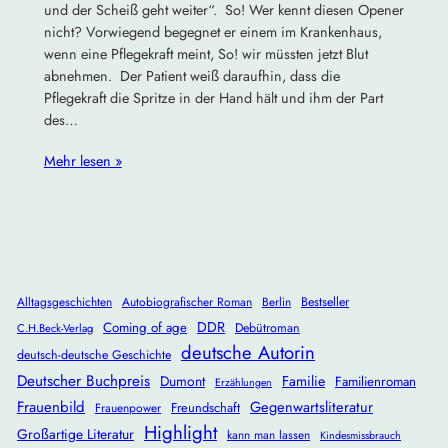
und der Scheiß geht weiter“. So! Wer kennt diesen Opener
nicht? Vorwiegend begegnet er einem im Krankenhaus,
wenn eine Pflegekraft meint, So! wir müssten jetzt Blut
abnehmen. Der Patient weiß daraufhin, dass die
Pflegekraft die Spritze in der Hand hält und ihm der Part
des…
Mehr lesen »
Alltagsgeschichten
Autobiografischer Roman
Berlin
Bestseller
DDR
Coming of age
Debütroman
C.H.Beck-Verlag
deutsche Autorin
deutsch-deutsche Geschichte
Deutscher Buchpreis
Dumont
Familie
Familienroman
Erzählungen
Frauenbild
Gegenwartsliteratur
Freundschaft
Frauenpower
Highlight
Großartige Literatur
kann man lassen
Kindesmissbrauch