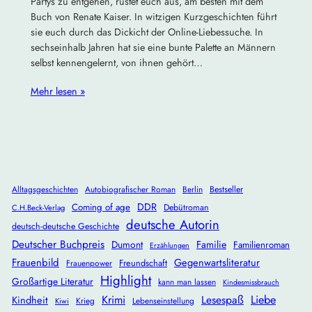
Partys zu entgehen, rüstet euch aus, am besten mit dem
Buch von Renate Kaiser. In witzigen Kurzgeschichten führt
sie euch durch das Dickicht der Online-Liebessuche. In
sechseinhalb Jahren hat sie eine bunte Palette an Männern
selbst kennengelernt, von ihnen gehört…
Mehr lesen »
Alltagsgeschichten
Autobiografischer Roman
Berlin
Bestseller
DDR
Coming of age
Debütroman
C.H.Beck-Verlag
deutsche Autorin
deutsch-deutsche Geschichte
Deutscher Buchpreis
Dumont
Familie
Familienroman
Erzählungen
Frauenbild
Gegenwartsliteratur
Freundschaft
Frauenpower
Highlight
Großartige Literatur
kann man lassen
Kindesmissbrauch
Krimi
Lesespaß
Liebe
Kindheit
Krieg
Lebenseinstellung
Kiwi