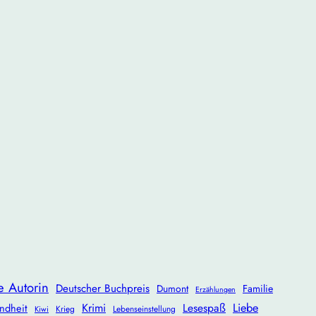
e Autorin
Deutscher Buchpreis
Dumont
Familie
Erzählungen
Krimi
Lesespaß
Liebe
ndheit
Krieg
Lebenseinstellung
Kiwi