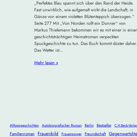
„Perfektes Blau spannt sich über den Rand der Heide.
Fast unwirklich, wie aufgemalt wirkt die Landschaft, in
Gänze von einem violetten Blütenteppich überzogen.“
Seite 277 Mit „Von Norden rollt ein Donner“ von
Markus Thielemann bekommen wir es mit einer in eine
geschichtsträchtigen Heimatroman verpackten
Spuckgeschichte zu tun. Das Buch kommt düster daher.
Das Wetter ist…
Mehr lesen »
Alltagsgeschichten
Autobiografischer Roman
Berlin
Bestseller
C.H.Beck-Verla
Frauenbild
Gegenwartslite
Familienroman
Freundschaft
Frauenpower