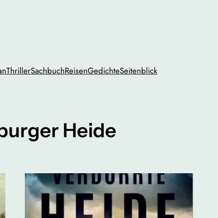
an
Thriller
Sachbuch
Reisen
Gedichte
Seitenblick
burger Heide