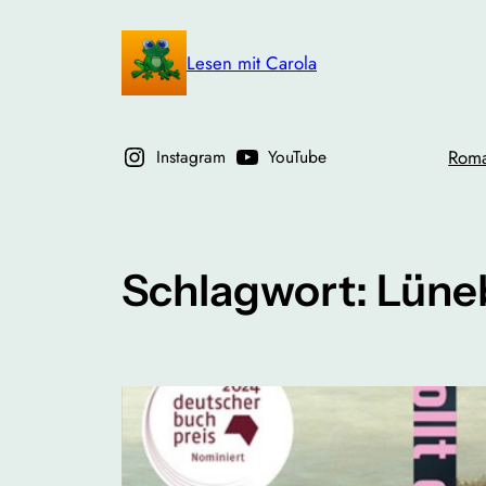
Zum
Inhalt
Lesen mit Carola
springen
Instagram
YouTube
Rom
Schlagwort:
Lüne