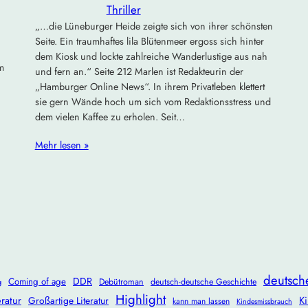
Thriller
„…die Lüneburger Heide zeigte sich von ihrer schönsten
Seite. Ein traumhaftes lila Blütenmeer ergoss sich hinter
dem Kiosk und lockte zahlreiche Wanderlustige aus nah
m
und fern an.“ Seite 212 Marlen ist Redakteurin der
„Hamburger Online News“. In ihrem Privatleben klettert
sie gern Wände hoch um sich vom Redaktionsstress und
dem vielen Kaffee zu erholen. Seit…
Mehr lesen »
deutsch
DDR
Coming of age
Debütroman
deutsch-deutsche Geschichte
g
Highlight
ratur
Ki
Großartige Literatur
kann man lassen
Kindesmissbrauch