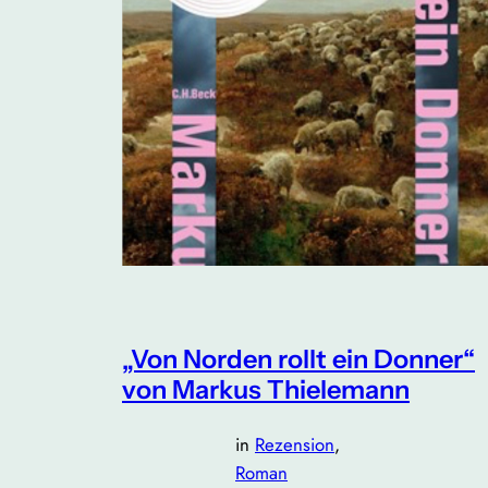
„Von Norden rollt ein Donner“
von Markus Thielemann
in
Rezension
, 
Roman