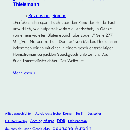
Thielemann
in
Rezension
, 
Roman
„Perfektes Blau spannt sich über den Rand der Heide. Fast
unwirklich, wie aufgemalt wirkt die Landschaft, in Gänze
von einem violetten Blütenteppich überzogen.“ Seite 277
Mit „Von Norden rollt ein Donner“ von Markus Thielemann
bekommen wir es mit einer in einem geschichtsträchtigen
Heimatroman verpackten Spuckgeschichte zu tun. Das
Buch kommt düster daher. Das Wetter ist…
Mehr lesen »
Alltagsgeschichten
Autobiografischer Roman
Berlin
Bestseller
DDR
Coming of age
Debütroman
C.H.Beck-Verlag
deutsche Autorin
deutsch-deutsche Geschichte