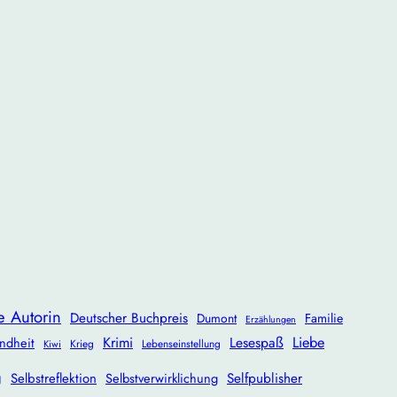
e Autorin
Deutscher Buchpreis
Dumont
Familie
Erzählungen
Krimi
Lesespaß
Liebe
ndheit
Krieg
Lebenseinstellung
Kiwi
g
Selbstreflektion
Selbstverwirklichung
Selfpublisher