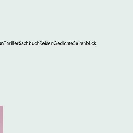
an
Thriller
Sachbuch
Reisen
Gedichte
Seitenblick