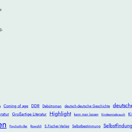
e
g,
deutsch
DDR
Coming of age
Debütroman
deutsch-deutsche Geschichte
g
Highlight
ratur
Ki
Großartige Literatur
kann man lassen
Kindesmissbrauch
en
Selbstfindun
S.Fischer-Verlag
Selbstbestimmung
Rowohlt
Psychothriller