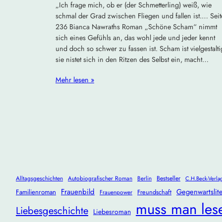
„Ich frage mich, ob er (der Schmetterling) weiß, wie
schmal der Grad zwischen Fliegen und fallen ist.… Seit
236 Bianca Nawraths Roman „Schöne Scham“ nimmt
sich eines Gefühls an, das wohl jede und jeder kennt
und doch so schwer zu fassen ist. Scham ist vielgestalti
sie nistet sich in den Ritzen des Selbst ein, macht…
Mehr lesen »
Alltagsgeschichten
Autobiografischer Roman
Berlin
Bestseller
C.H.Beck-Verla
Frauenbild
Gegenwartslite
Familienroman
Freundschaft
Frauenpower
muss man les
Liebesgeschichte
Liebesroman