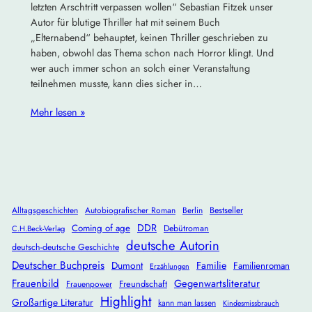
letzten Arschtritt verpassen wollen“ Sebastian Fitzek unser
Autor für blutige Thriller hat mit seinem Buch
„Elternabend“ behauptet, keinen Thriller geschrieben zu
haben, obwohl das Thema schon nach Horror klingt. Und
wer auch immer schon an solch einer Veranstaltung
teilnehmen musste, kann dies sicher in…
Mehr lesen »
Alltagsgeschichten
Autobiografischer Roman
Berlin
Bestseller
DDR
Coming of age
Debütroman
C.H.Beck-Verlag
deutsche Autorin
deutsch-deutsche Geschichte
Deutscher Buchpreis
Dumont
Familie
Familienroman
Erzählungen
Frauenbild
Gegenwartsliteratur
Freundschaft
Frauenpower
Highlight
Großartige Literatur
kann man lassen
Kindesmissbrauch