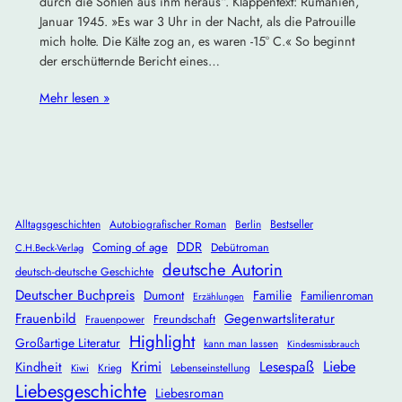
durch die Sohlen aus ihm heraus“. Klappentext: Rumänien,
Januar 1945. »Es war 3 Uhr in der Nacht, als die Patrouille
mich holte. Die Kälte zog an, es waren -15° C.« So beginnt
der erschütternde Bericht eines…
Mehr lesen »
Alltagsgeschichten
Autobiografischer Roman
Berlin
Bestseller
DDR
Coming of age
Debütroman
C.H.Beck-Verlag
deutsche Autorin
deutsch-deutsche Geschichte
Deutscher Buchpreis
Dumont
Familie
Familienroman
Erzählungen
Frauenbild
Gegenwartsliteratur
Freundschaft
Frauenpower
Highlight
Großartige Literatur
kann man lassen
Kindesmissbrauch
Krimi
Lesespaß
Liebe
Kindheit
Krieg
Lebenseinstellung
Kiwi
Liebesgeschichte
Liebesroman