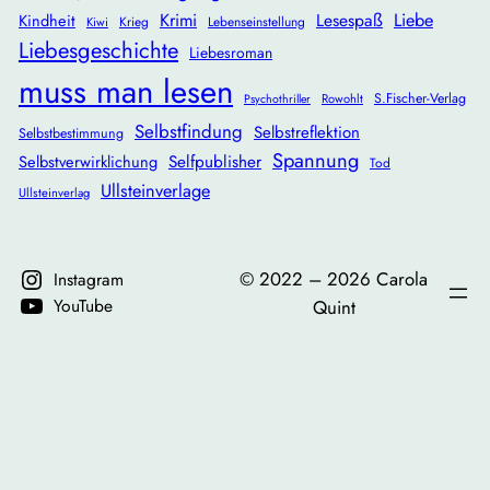
Krimi
Lesespaß
Liebe
Kindheit
Krieg
Lebenseinstellung
Kiwi
Liebesgeschichte
Liebesroman
muss man lesen
S.Fischer-Verlag
Rowohlt
Psychothriller
Selbstfindung
Selbstreflektion
Selbstbestimmung
Spannung
Selbstverwirklichung
Selfpublisher
Tod
Ullsteinverlage
Ullsteinverlag
©️ 2022 – 2026 Carola
Instagram
YouTube
Quint