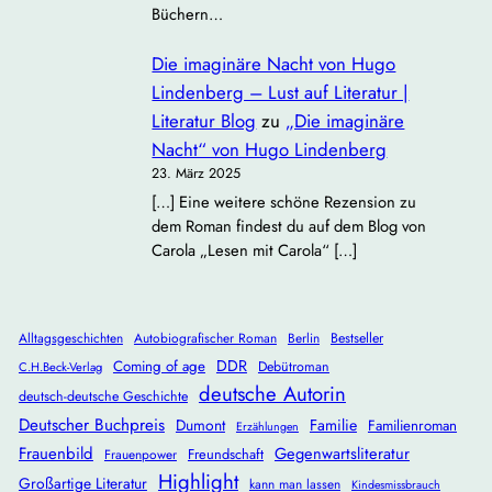
Büchern…
Die imaginäre Nacht von Hugo
Lindenberg – Lust auf Literatur |
Literatur Blog
zu
„Die imaginäre
Nacht“ von Hugo Lindenberg
23. März 2025
[…] Eine weitere schöne Rezension zu
dem Roman findest du auf dem Blog von
Carola „Lesen mit Carola“ […]
Alltagsgeschichten
Autobiografischer Roman
Berlin
Bestseller
DDR
Coming of age
Debütroman
C.H.Beck-Verlag
deutsche Autorin
deutsch-deutsche Geschichte
Deutscher Buchpreis
Dumont
Familie
Familienroman
Erzählungen
Frauenbild
Gegenwartsliteratur
Freundschaft
Frauenpower
Highlight
Großartige Literatur
kann man lassen
Kindesmissbrauch