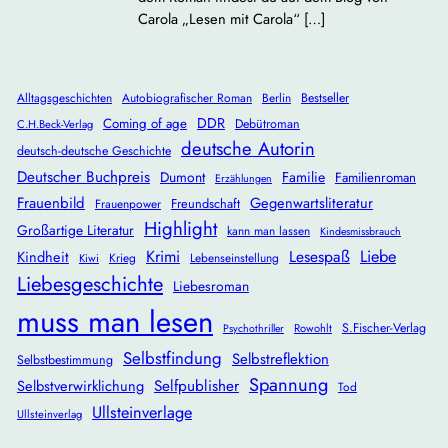
Carola „Lesen mit Carola“ […]
Alltagsgeschichten
Autobiografischer Roman
Berlin
Bestseller
DDR
Coming of age
Debütroman
C.H.Beck-Verlag
deutsche Autorin
deutsch-deutsche Geschichte
Deutscher Buchpreis
Dumont
Familie
Familienroman
Erzählungen
Frauenbild
Gegenwartsliteratur
Freundschaft
Frauenpower
Highlight
Großartige Literatur
kann man lassen
Kindesmissbrauch
Krimi
Lesespaß
Liebe
Kindheit
Krieg
Lebenseinstellung
Kiwi
Liebesgeschichte
Liebesroman
muss man lesen
S.Fischer-Verlag
Rowohlt
Psychothriller
Selbstfindung
Selbstreflektion
Selbstbestimmung
Spannung
Selbstverwirklichung
Selfpublisher
Tod
Ullsteinverlage
Ullsteinverlag