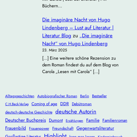
Büchern…
Die imaginäre Nacht von Hugo
Lindenberg – Lust auf Literatur |
Literatur Blog
zu
„Die imaginäre
Nacht“ von Hugo Lindenberg
23. März 2025
[…] Eine weitere schöne Rezension zu
dem Roman findest du auf dem Blog von
Carola „Lesen mit Carola“ […]
Alltagsgeschichten
Autobiografischer Roman
Berlin
Bestseller
DDR
Coming of age
Debütroman
C.H.Beck-Verlag
deutsche Autorin
deutsch-deutsche Geschichte
Deutscher Buchpreis
Dumont
Familie
Familienroman
Erzählungen
Frauenbild
Gegenwartsliteratur
Freundschaft
Frauenpower
Highlight
Großartige Literatur
kann man lassen
Kindesmissbrauch