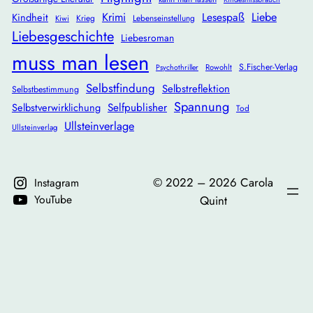
Krimi
Lesespaß
Liebe
Kindheit
Krieg
Lebenseinstellung
Kiwi
Liebesgeschichte
Liebesroman
muss man lesen
S.Fischer-Verlag
Rowohlt
Psychothriller
Selbstfindung
Selbstreflektion
Selbstbestimmung
Spannung
Selbstverwirklichung
Selfpublisher
Tod
Ullsteinverlage
Ullsteinverlag
©️ 2022 – 2026 Carola
Instagram
YouTube
Quint