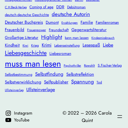
DDR
Coming of age
Debütroman
C.H.Beck-Verlag
deutsche Autorin
deutsch-deutsche Geschichte
Deutscher Buchpreis
Dumont
Familie
Familienroman
Erzählungen
Frauenbild
Gegenwartsliteratur
Freundschaft
Frauenpower
Highlight
Großartige Literatur
kann man lassen
Kindesmissbrauch
Krimi
Lesespaß
Liebe
Kindheit
Krieg
Lebenseinstellung
Kiwi
Liebesgeschichte
Liebesroman
muss man lesen
S.Fischer-Verlag
Rowohlt
Psychothriller
Selbstfindung
Selbstreflektion
Selbstbestimmung
Spannung
Selbstverwirklichung
Selfpublisher
Tod
Ullsteinverlage
Ullsteinverlag
©️ 2022 – 2026 Carola
Instagram
YouTube
Quint